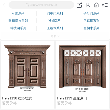
请输入您要搜索的内容
可选系列
门中门系列
子母门系列
玻璃拼接系列
准铜系列
仿真铜系列
科技铜系列
玉桐木系列
金桐木系列
红楠木系列
玉雕木纹系列
金雕木纹系列
更多
古典红木系列
古色古香系列
紫檀木系列
金丝红木系列
金丝楠木系列
古船木系列
中国红系列
门芯拼接系列
小花型系列
超高花型系列
拼花板系列
花件拼接门系列
拼框花件门系列
面包拼接门
模压半卡仿铸铝系列
拼框拼接门系列
镶嵌铸铝板系列
仿铸铝卡门系列
铝卡门系列
防爆铸铝系列
HY-21138 雄心壮志
HY-21139 皇家豪门
暂无价格
暂无价格