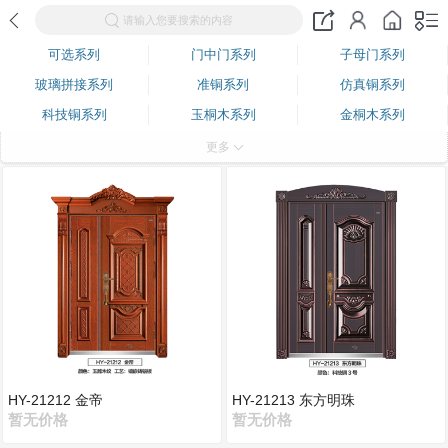
请输入您要搜索的内容
可选系列
门中门系列
子母门系列
玻璃拼接系列
准铜系列
仿真铜系列
科技铜系列
玉桐木系列
金桐木系列
红楠木系列
玉雕木纹系列
金雕木纹系列
更多
古典红木系列
古色古香系列
紫檀木系列
金丝红木系列
金丝楠木系列
古船木系列
中国红系列
门芯拼接系列
小花型系列
超高花型系列
拼花板系列
花件拼接门系列
拼框花件门系列
面包拼接门
模压半卡仿铸铝系列
拼框拼接门系列
镶嵌铸铝板系列
仿铸铝卡门系列
铝卡门系列
防爆铸铝系列
HY-21212 金帝
HY-21213 东方明珠
暂无价格
暂无价格